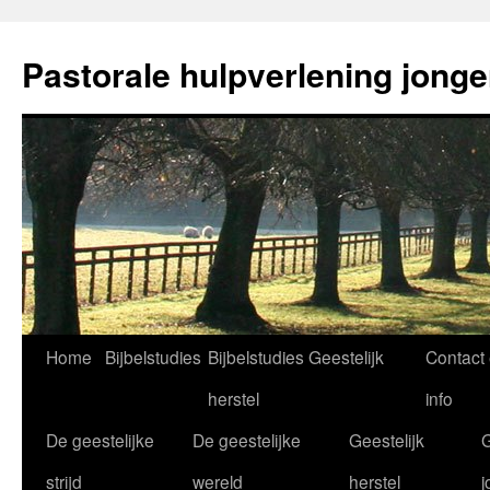
Ga
naar
Pastorale hulpverlening jong
de
inhoud
Home
Bijbelstudies
Bijbelstudies Geestelijk
Contact
herstel
info
De geestelijke
De geestelijke
Geestelijk
G
strijd
wereld
herstel
j