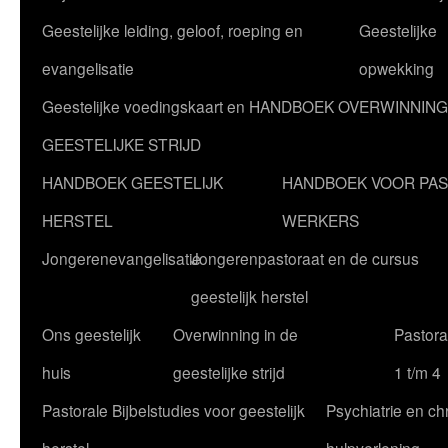
Geestelijke leiding, geloof, roeping en
Geestelijke
evangelisatie
opwekking
Geestelijke voedingskaart en HANDBOEK OVERWINNING
GEESTELIJKE STRIJD
HANDBOEK GEESTELIJK
HANDBOEK VOOR PA
HERSTEL
WERKERS
Jongerenevangelisatie
Jongerenpastoraat en de cursus
geestelijk herstel
Ons geestelijk
Overwinning in de
Pastoral
huis
geestelijke strijd
1 t/m 4
Pastorale Bijbelstudies voor geestelijk
Psychiatrie en chr