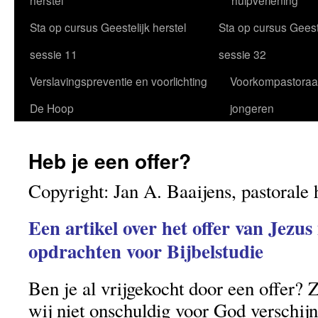
herstel
hulpverlening
Sta op cursus Geestelijk herstel
Sta op cursus Geeste
sessie 11
sessie 32
Verslavingspreventie en voorlichting
Voorkompastoraa
De Hoop
jongeren
Heb je een offer?
Copyright: Jan A. Baaijens, pastorale 
Een artikel over het offer van Jezus
opdrachten voor Bijbelstudie
Ben je al vrijgekocht door een offer? 
wij niet onschuldig voor God verschijn