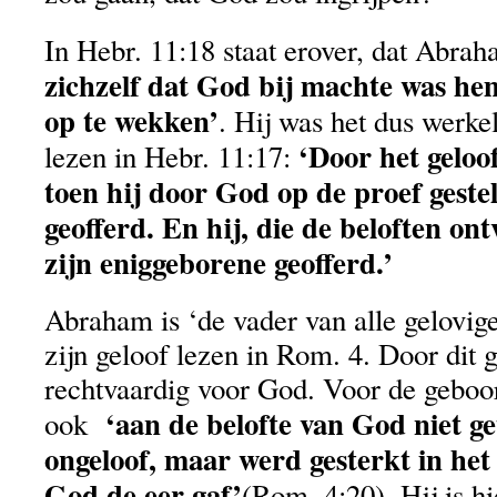
In Hebr. 11:18 staat erover, dat Abra
zichzelf dat God bij machte was hem
op te wekken’
. Hij was het dus werke
‘Door het geloo
lezen in Hebr. 11:17:
toen hij door God op de proef geste
geofferd. En hij, die de beloften on
zijn eniggeborene geofferd.’
Abraham is ‘de vader van alle gelovig
zijn geloof lezen in Rom. 4. Door dit g
rechtvaardig voor God. Voor de geboor
‘aan de belofte van God niet ge
ook
ongeloof, maar werd gesterkt in het g
God de eer gaf’
(Rom. 4:20). Hij is h