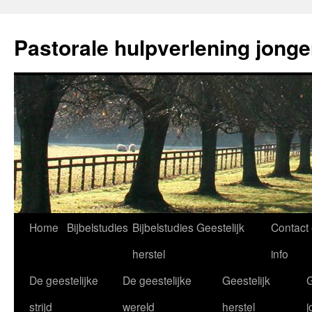
Ga
naar
Pastorale hulpverlening jong
de
inhoud
Home
Bijbelstudies
Bijbelstudies Geestelijk
Contact
herstel
info
De geestelijke
De geestelijke
Geestelijk
G
strijd
wereld
herstel
j