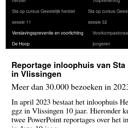
herstel
hulpverlening
Sta op cursus Geestelijk herstel
Sta op cursus Geeste
sessie 11
sessie 32
Verslavingspreventie en voorlichting
Voorkompastoraa
De Hoop
jongeren
Reportage inloophuis van Sta
in Vlissingen
Meer dan 30.000 bezoeken in 202
In april 2023 bestaat het inloophuis 
ggz in Vlissingen 10 jaar. Hieronder k
twee PowerPoint reportages over het i