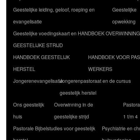
Geestelijke leiding, geloof, roeping en
Geestelijke
evangelisatie
opwekking
Geestelijke voedingskaart en HANDBOEK OVERWINNING
GEESTELIJKE STRIJD
HANDBOEK GEESTELIJK
HANDBOEK VOOR PA
HERSTEL
WERKERS
Jongerenevangelisatie
Jongerenpastoraat en de cursus
geestelijk herstel
Ons geestelijk
Overwinning in de
Pastoral
huis
geestelijke strijd
1 t/m 4
Pastorale Bijbelstudies voor geestelijk
Psychiatrie en chr