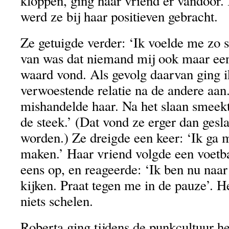
kloppen, ging haar vriend er vandoor.
werd ze bij haar positieven gebracht.
Ze getuigde verder: ‘Ik voelde me zo sl
van was dat niemand mij ook maar een
waard vond. Als gevolg daarvan ging i
verwoestende relatie na de andere aan
mishandelde haar. Na het slaan smeekt
de steek.’ (Dat vond ze erger dan gesl
worden.) Ze dreigde een keer: ‘Ik ga 
maken.’ Haar vriend volgde een voetba
eens op, en reageerde: ‘Ik ben nu naar
kijken. Praat tegen me in de pauze’. 
niets schelen.
Roberta ging tijdens de punkcultuur he