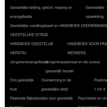
Geestelijke leiding, geloof, roeping en
Geestelijke
evangelisatie
opwekking
Geestelijke voedingskaart en HANDBOEK OVERWINNING
GEESTELIJKE STRIJD
HANDBOEK GEESTELIJK
HANDBOEK VOOR PA
HERSTEL
WERKERS
Jongerenevangelisatie
Jongerenpastoraat en de cursus
geestelijk herstel
Ons geestelijk
Overwinning in de
Pastoral
huis
geestelijke strijd
1 t/m 4
Pastorale Bijbelstudies voor geestelijk
Psychiatrie en chr