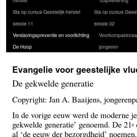
herstel
hulpverlening
Sta op cursus Geestelijk herstel
Sta op cursus Geeste
sessie 11
sessie 32
Verslavingspreventie en voorlichting
Voorkompastoraa
De Hoop
jongeren
Evangelie voor geestelijke vlu
De gekwelde generatie
Copyright: Jan A. Baaijens, jongerenpa
In de vorige eeuw werd de moderne j
gekwelde generatie’ genoemd. De 21
e
al ‘de eeuw der bezorgdheid’ noemen.