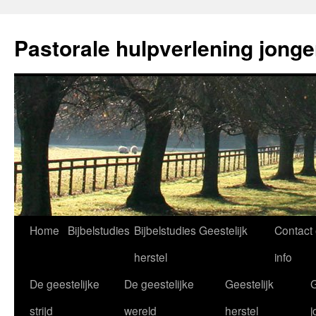
Ga
naar
Pastorale hulpverlening jong
de
inhoud
Home
Bijbelstudies
Bijbelstudies Geestelijk
Contact
herstel
info
De geestelijke
De geestelijke
Geestelijk
G
strijd
wereld
herstel
j