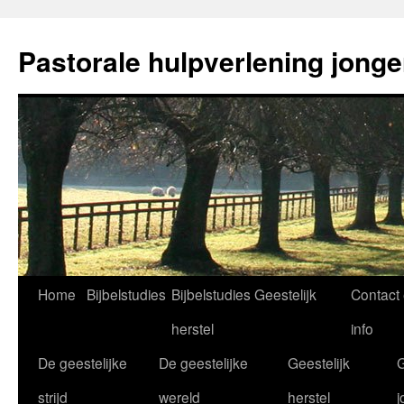
Ga
naar
Pastorale hulpverlening jong
de
inhoud
Home
Bijbelstudies
Bijbelstudies Geestelijk
Contact
herstel
info
De geestelijke
De geestelijke
Geestelijk
G
strijd
wereld
herstel
j