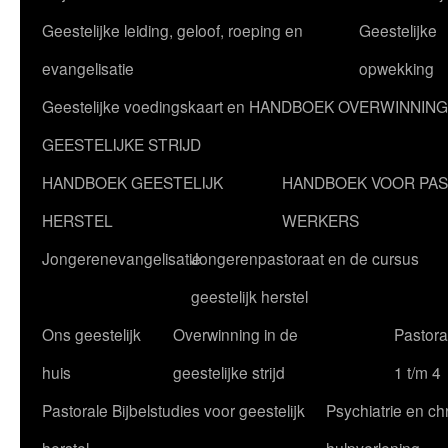
Geestelijke leiding, geloof, roeping en
Geestelijke
evangelisatie
opwekking
Geestelijke voedingskaart en HANDBOEK OVERWINNING
GEESTELIJKE STRIJD
HANDBOEK GEESTELIJK
HANDBOEK VOOR PA
HERSTEL
WERKERS
Jongerenevangelisatie
Jongerenpastoraat en de cursus
geestelijk herstel
Ons geestelijk
Overwinning in de
Pastoral
huis
geestelijke strijd
1 t/m 4
Pastorale Bijbelstudies voor geestelijk
Psychiatrie en chr