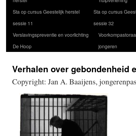
herstel
hulpverlening
Sta op cursus Geestelijk herstel
Sta op cursus Geeste
sessie 11
sessie 32
Verslavingspreventie en voorlichting
Voorkompastoraa
De Hoop
jongeren
Verhalen over gebondenheid e
Copyright: Jan A. Baaijens, jongerenpas