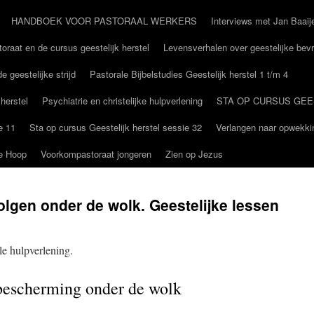
HANDBOEK VOOR PASTORAAL WERKERS
Interviews met Jan Baaij
oraat en de cursus geestelijk herstel
Levensverhalen over geestelijke bevr
e geestelijke strijd
Pastorale Bijbelstudies Geestelijk herstel 1 t/m 4
 herstel
Psychiatrie en christelijke hulpverlening
STA OP CURSUS GEE
e 11
Sta op cursus Geestelijk herstel sessie 32
Verlangen naar opwekki
De Hoop
Voorkompastoraat jongeren
Zien op Jezus
olgen onder de wolk. Geestelijke lessen
le hulpverlening.
 bescherming onder de wolk