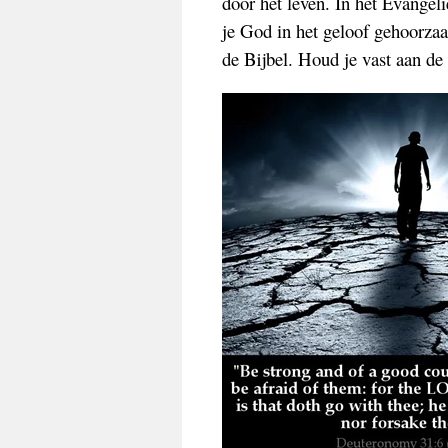
door het leven. In het Evangel
je God in het geloof gehoorzaam
de Bijbel. Houd je vast aan d