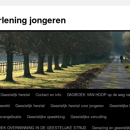
rlening jongeren
 Geestelijk herstel
Contact en info
DAGBOEK VAN HOOP op de weg naar g
wereld
Geestelijk herstel
Geestelijk herstel voor jongeren
Geestelijke 
 evangelisatie
Geestelijke opwekking
Geestelijke vervulling
NDBOEK OVERWINNING IN DE GEESTELIJKE STRIJD
Genezing en geestelijk