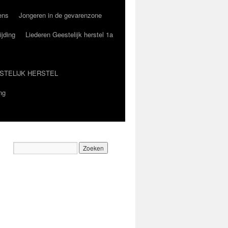
ens
Jongeren in de gevarenzone
ijding
Liederen Geestelijk herstel 1a
STELIJK HERSTEL
ng