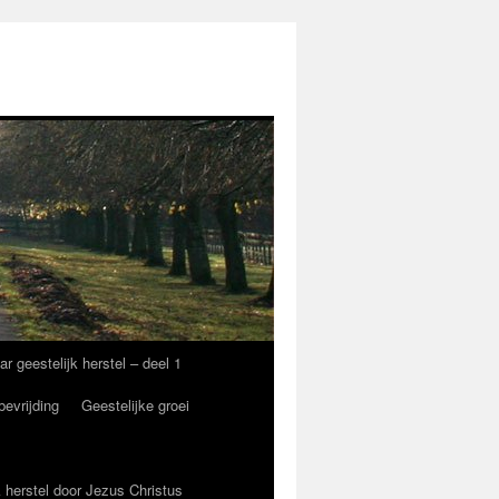
eestelijk herstel – deel 1
bevrijding
Geestelijke groei
 herstel door Jezus Christus