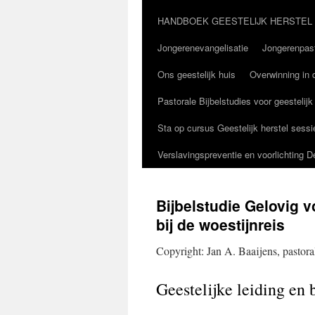
HANDBOEK GEESTELIJK HERSTEL
Jongerenevangelisatie
Jongerenpast
Ons geestelijk huis
Overwinning in d
Pastorale Bijbelstudies voor geestelijk
Sta op cursus Geestelijk herstel sessi
Verslavingspreventie en voorlichting 
Bijbelstudie Gelovig v
bij de woestijnreis
Copyright: Jan A. Baaijens, pastora
Geestelijke leiding en