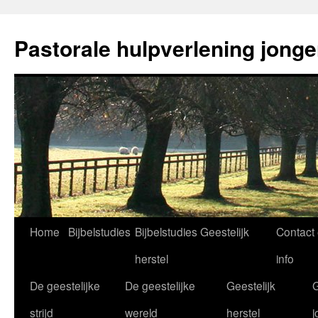
Ga
naar
Pastorale hulpverlening jong
de
inhoud
Home
Bijbelstudies
Bijbelstudies Geestelijk
Contact
herstel
info
De geestelijke
De geestelijke
Geestelijk
G
strijd
wereld
herstel
j