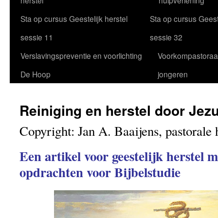
herstel
hulpverlening
Sta op cursus Geestelijk herstel
Sta op cursus Geeste
sessie 11
sessie 32
Verslavingspreventie en voorlichting
Voorkompastoraa
De Hoop
jongeren
Reiniging en herstel door Jez
Copyright: Jan A. Baaijens, pastorale 
Een artikel voor geestelijk herstel m
opdrachten voor Bijbelstudie