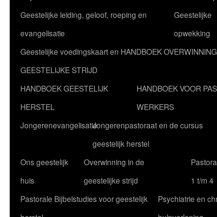
Geestelijke leiding, geloof, roeping en
Geestelijke
evangelisatie
opwekking
Geestelijke voedingskaart en HANDBOEK OVERWINNING
GEESTELIJKE STRIJD
HANDBOEK GEESTELIJK
HANDBOEK VOOR PA
HERSTEL
WERKERS
Jongerenevangelisatie
Jongerenpastoraat en de cursus
geestelijk herstel
Ons geestelijk
Overwinning in de
Pastoral
huis
geestelijke strijd
1 t/m 4
Pastorale Bijbelstudies voor geestelijk
Psychiatrie en chr