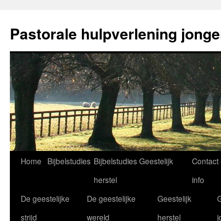
Ga
naar
Pastorale hulpverlening jong
de
inhoud
Home
Bijbelstudies
Bijbelstudies Geestelijk
Contact
herstel
info
De geestelijke
De geestelijke
Geestelijk
G
strijd
wereld
herstel
j