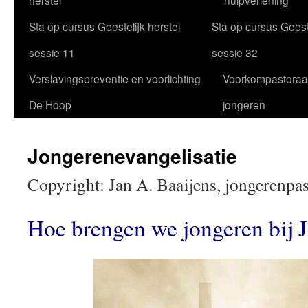
herstel
hulpverlening
Sta op cursus Geestelijk herstel
Sta op cursus Geeste
sessie 11
sessie 32
Verslavingspreventie en voorlichting
Voorkompastoraa
De Hoop
jongeren
Jongerenevangelisatie
Copyright: Jan A. Baaijens, jongerenpas
Hoe brengen we jongeren bij 