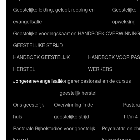
Geestelijke leiding, geloof, roeping en
Geestelijke
evangelisatie
opwekking
Geestelijke voedingskaart en HANDBOEK OVERWINNING
GEESTELIJKE STRIJD
HANDBOEK GEESTELIJK
HANDBOEK VOOR PA
HERSTEL
WERKERS
Jongerenevangelisatie
Jongerenpastoraat en de cursus
geestelijk herstel
Ons geestelijk
Overwinning in de
Pastoral
huis
geestelijke strijd
1 t/m 4
Pastorale Bijbelstudies voor geestelijk
Psychiatrie en chr