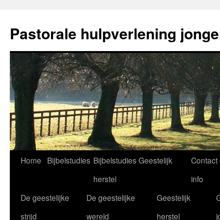
Ga
naar
Pastorale hulpverlening jong
de
inhoud
Home
Bijbelstudies
Bijbelstudies Geestelijk
Contact
herstel
info
De geestelijke
De geestelijke
Geestelijk
G
strijd
wereld
herstel
j