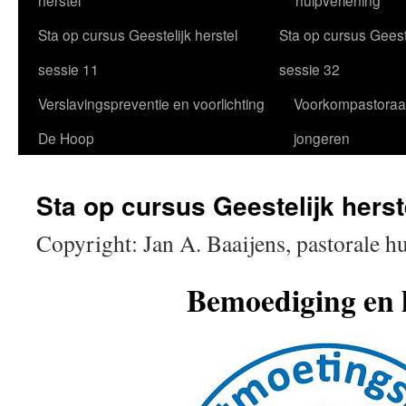
herstel
hulpverlening
Sta op cursus Geestelijk herstel
Sta op cursus Geeste
sessie 11
sessie 32
Verslavingspreventie en voorlichting
Voorkompastoraa
De Hoop
jongeren
Sta op cursus Geestelijk herst
Copyright: Jan A. Baaijens, pastorale h
Bemoediging en