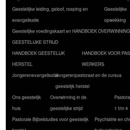
Geestelijke leiding, geloof, roeping en
Geestelijke
evangelisatie
opwekking
Geestelijke voedingskaart en HANDBOEK OVERWINNING
GEESTELIJKE STRIJD
HANDBOEK GEESTELIJK
HANDBOEK VOOR PA
HERSTEL
WERKERS
Jongerenevangelisatie
Jongerenpastoraat en de cursus
geestelijk herstel
Ons geestelijk
Overwinning in de
Pastoral
huis
geestelijke strijd
1 t/m 4
Pastorale Bijbelstudies voor geestelijk
Psychiatrie en chr