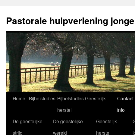
Ga
naar
Pastorale hulpverlening jong
de
inhoud
Home
Bijbelstudies
Bijbelstudies Geestelijk
Contact
herstel
info
De geestelijke
De geestelijke
Geestelijk
G
strijd
wereld
herstel
j