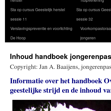
herstel
hulpverlening
Sta op cursus Geestelijk herstel
Sta op cursus Geeste
sessie 11
sessie 32
Verslavingspreventie en voorlichting
Voorkompastoraa
De Hoop
jongeren
Inhoud handboek jongerenpas
Copyright: Jan A. Baaijens, jongerenpa
Informatie over het handboek O
geestelijke strijd en de inhoud v