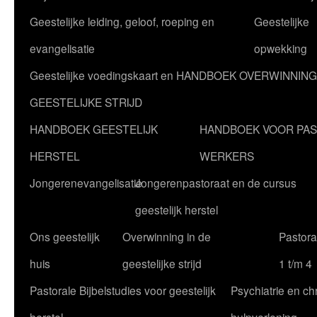
Geestelijke leiding, geloof, roeping en
Geestelijke
evangelisatie
opwekking
Geestelijke voedingskaart en HANDBOEK OVERWINNING
GEESTELIJKE STRIJD
HANDBOEK GEESTELIJK
HANDBOEK VOOR PA
HERSTEL
WERKERS
Jongerenevangelisatie
Jongerenpastoraat en de cursus
geestelijk herstel
Ons geestelijk
Overwinning in de
Pastoral
huis
geestelijke strijd
1 t/m 4
Pastorale Bijbelstudies voor geestelijk
Psychiatrie en chr