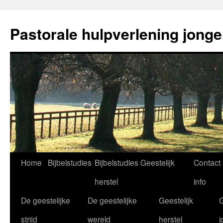
Ga
naar
Pastorale hulpverlening jong
de
inhoud
Home
Bijbelstudies
Bijbelstudies Geestelijk
Contact
herstel
info
De geestelijke
De geestelijke
Geestelijk
G
strijd
wereld
herstel
j