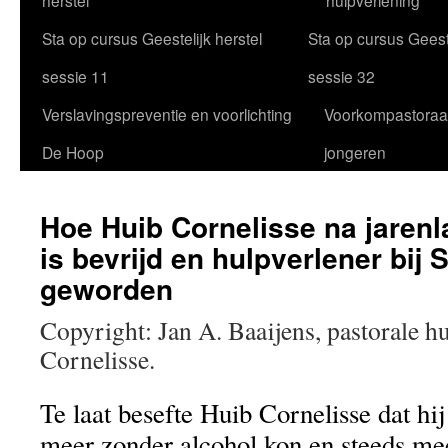
herstel
hulpverlening
Sta op cursus Geestelijk herstel
Sta op cursus Geeste
sessie 11
sessie 32
Verslavingspreventie en voorlichting
Voorkompastoraa
De Hoop
jongeren
Hoe Huib Cornelisse na jarenl
is bevrijd en hulpverlener bij 
geworden
Copyright: Jan A. Baaijens, pastorale h
Cornelisse.
Te laat besefte Huib Cornelisse dat hij
meer zonder alcohol kon en steeds me