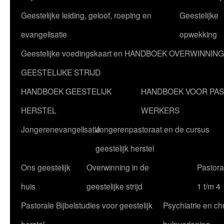
Geestelijke leiding, geloof, roeping en
Geestelijke
evangelisatie
opwekking
Geestelijke voedingskaart en HANDBOEK OVERWINNING
GEESTELIJKE STRIJD
HANDBOEK GEESTELIJK
HANDBOEK VOOR PA
HERSTEL
WERKERS
Jongerenevangelisatie
Jongerenpastoraat en de cursus
geestelijk herstel
Ons geestelijk
Overwinning in de
Pastoral
huis
geestelijke strijd
1 t/m 4
Pastorale Bijbelstudies voor geestelijk
Psychiatrie en chr