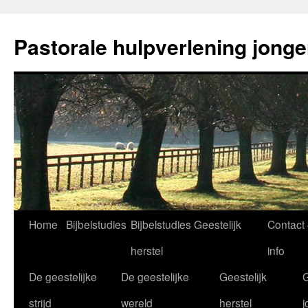
Ga
naar
Pastorale hulpverlening jong
de
inhoud
Home
Bijbelstudies
Bijbelstudies Geestelijk
Contact
herstel
info
De geestelijke
De geestelijke
Geestelijk
G
strijd
wereld
herstel
j