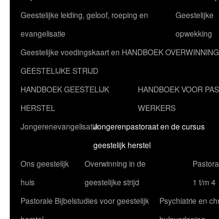
Geestelijke leiding, geloof, roeping en
Geestelijke
evangelisatie
opwekking
Geestelijke voedingskaart en HANDBOEK OVERWINNING
GEESTELIJKE STRIJD
HANDBOEK GEESTELIJK
HANDBOEK VOOR PA
HERSTEL
WERKERS
Jongerenevangelisatie
Jongerenpastoraat en de cursus
geestelijk herstel
Ons geestelijk
Overwinning in de
Pastoral
huis
geestelijke strijd
1 t/m 4
Pastorale Bijbelstudies voor geestelijk
Psychiatrie en chr