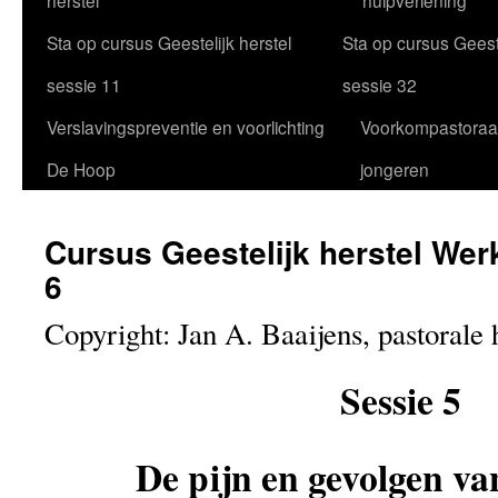
herstel
hulpverlening
Sta op cursus Geestelijk herstel
Sta op cursus Geeste
sessie 11
sessie 32
Verslavingspreventie en voorlichting
Voorkompastoraa
De Hoop
jongeren
Cursus Geestelijk herstel Wer
6
Copyright: Jan A. Baaijens, pastorale 
Sessie 5
De pijn en gevolgen va