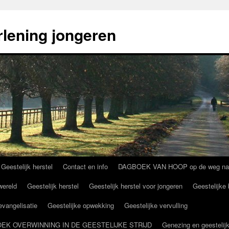
rlening jongeren
 Geestelijk herstel
Contact en info
DAGBOEK VAN HOOP op de weg naar g
wereld
Geestelijk herstel
Geestelijk herstel voor jongeren
Geestelijke 
 evangelisatie
Geestelijke opwekking
Geestelijke vervulling
NDBOEK OVERWINNING IN DE GEESTELIJKE STRIJD
Genezing en geestelijk