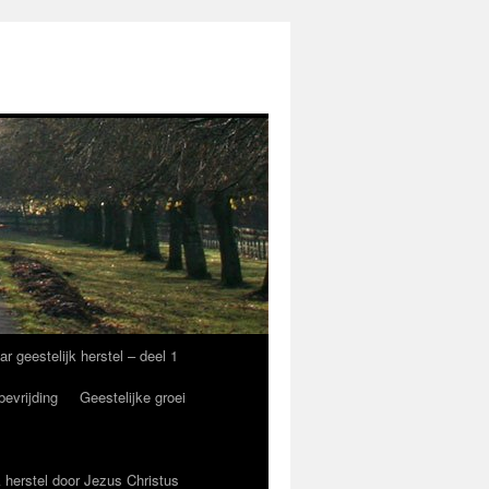
eestelijk herstel – deel 1
bevrijding
Geestelijke groei
 herstel door Jezus Christus