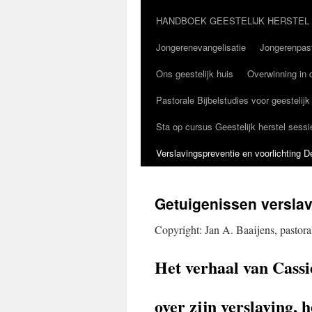
HANDBOEK GEESTELIJK HERSTEL
Jongerenevangelisatie
Jongerenpast
Ons geestelijk huis
Overwinning in d
Pastorale Bijbelstudies voor geestelijk
Sta op cursus Geestelijk herstel sessi
Verslavingspreventie en voorlichting 
Getuigenissen verslav
Copyright: Jan A. Baaijens, pastora
Het verhaal van Cassi
over zijn verslaving, h