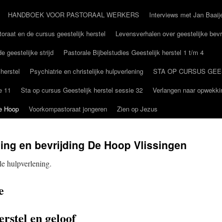
HANDBOEK VOOR PASTORAAL WERKERS
Interviews met Jan Baaij
oraat en de cursus geestelijk herstel
Levensverhalen over geestelijke bevr
e geestelijke strijd
Pastorale Bijbelstudies Geestelijk herstel 1 t/m 4
 herstel
Psychiatrie en christelijke hulpverlening
STA OP CURSUS GEE
e 11
Sta op cursus Geestelijk herstel sessie 32
Verlangen naar opwekki
De Hoop
Voorkompastoraat jongeren
Zien op Jezus
ing en bevrijding De Hoop Vlissingen
le hulpverlening.
e
erstel en geloof