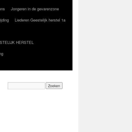
ens
Jongeren in de gevarenzone
ijding
Liederen Geestelijk herstel 1a
STELIJK HERSTEL
ng