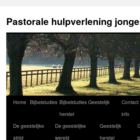
Ga
naar
Pastorale hulpverlening jong
de
inhoud
Home
Bijbelstudies
Bijbelstudies Geestelijk
Contact
herstel
info
De geestelijke
De geestelijke
Geestelijk
G
strijd
wereld
herstel
j