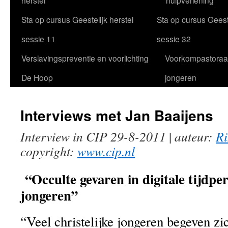
herstel
hulpverlening
Sta op cursus Geestelijk herstel
Sta op cursus Geeste
sessie 11
sessie 32
Verslavingspreventie en voorlichting
Voorkompastoraa
De Hoop
jongeren
Interviews met Jan Baaijens
Interview in CIP 29-8-2011
|
auteur:
Ri
copyright:
www.cip.nl
“Occulte gevaren in digitale tijdpe
jongeren”
“Veel christelijke jongeren begeven zic