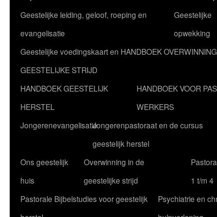
Geestelijke leiding, geloof, roeping en
Geestelijke
evangelisatie
opwekking
Geestelijke voedingskaart en HANDBOEK OVERWINNING
GEESTELIJKE STRIJD
HANDBOEK GEESTELIJK
HANDBOEK VOOR PA
HERSTEL
WERKERS
Jongerenevangelisatie
Jongerenpastoraat en de cursus
geestelijk herstel
Ons geestelijk
Overwinning in de
Pastoral
huis
geestelijke strijd
1 t/m 4
Pastorale Bijbelstudies voor geestelijk
Psychiatrie en chr