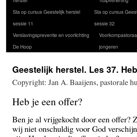
herstel
hulpverlening
Sta op cursus Geestelijk herstel
Sta op cursus Geeste
sessie 11
sessie 32
Verslavingspreventie en voorlichting
Voorkompastoraa
De Hoop
jongeren
Geestelijk herstel. Les 37. Heb
Copyright: Jan A. Baaijens, pastorale h
Heb je een offer?
Ben je al vrijgekocht door een offer? 
wij niet onschuldig voor God verschijn