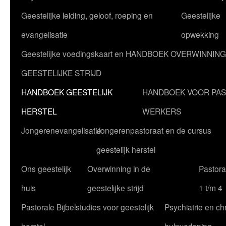
Geestelijke leiding, geloof, roeping en
Geestelijke
evangelisatie
opwekking
Geestelijke voedingskaart en HANDBOEK OVERWINNING
GEESTELIJKE STRIJD
HANDBOEK GEESTELIJK
HANDBOEK VOOR PA
HERSTEL
WERKERS
Jongerenevangelisatie
Jongerenpastoraat en de cursus
geestelijk herstel
Ons geestelijk
Overwinning in de
Pastoral
huis
geestelijke strijd
1 t/m 4
Pastorale Bijbelstudies voor geestelijk
Psychiatrie en chr