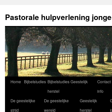
Ga
naar
Pastorale hulpverlening jong
de
inhoud
Home
Bijbelstudies
Bijbelstudies Geestelijk
Contact
herstel
info
De geestelijke
De geestelijke
Geestelijk
G
strijd
wereld
herstel
j