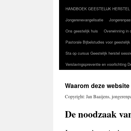
HANDBOEK GEESTELIJK HERSTEL
Jongerenevangelisatie
Jongerenpast
Ons geestelijk huis
Overwinning in d
Pastorale Bijbelstudies voor geestelijk
Sta op cursus Geestelijk herstel sessi
Verslavingspreventie en voorlichting 
Waarom deze website 
Copyright: Jan Baaijens, jongerenpa
De noodzaak van