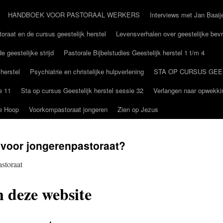
HANDBOEK VOOR PASTORAAL WERKERS
Interviews met Jan Baaij
oraat en de cursus geestelijk herstel
Levensverhalen over geestelijke bevr
e geestelijke strijd
Pastorale Bijbelstudies Geestelijk herstel 1 t/m 4
 herstel
Psychiatrie en christelijke hulpverlening
STA OP CURSUS GEE
e 11
Sta op cursus Geestelijk herstel sessie 32
Verlangen naar opwekki
De Hoop
Voorkompastoraat jongeren
Zien op Jezus
voor jongerenpastoraat?
storaat
 deze website