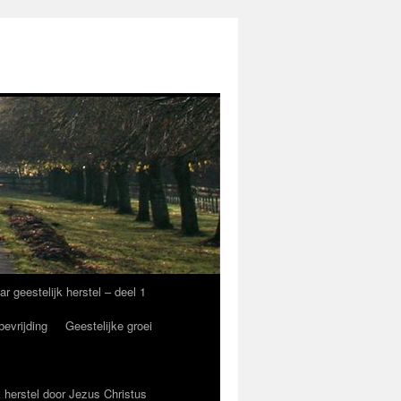
eestelijk herstel – deel 1
bevrijding
Geestelijke groei
 herstel door Jezus Christus