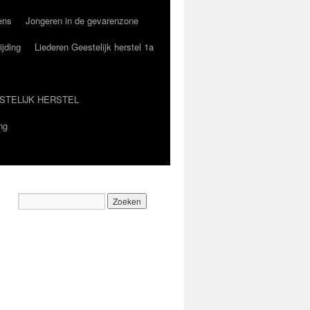
ens
Jongeren in de gevarenzone
ijding
Liederen Geestelijk herstel 1a
STELIJK HERSTEL
ng