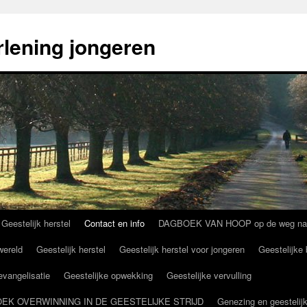
rlening jongeren
 Geestelijk herstel
Contact en info
DAGBOEK VAN HOOP op de weg naar g
wereld
Geestelijk herstel
Geestelijk herstel voor jongeren
Geestelijke 
 evangelisatie
Geestelijke opwekking
Geestelijke vervulling
NDBOEK OVERWINNING IN DE GEESTELIJKE STRIJD
Genezing en geestelijk