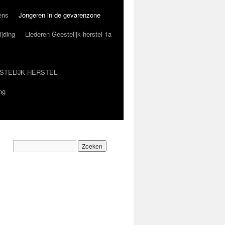
ens
Jongeren in de gevarenzone
ijding
Liederen Geestelijk herstel 1a
STELIJK HERSTEL
ng