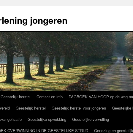
rlening jongeren
 Geestelijk herstel
Contact en info
DAGBOEK VAN HOOP op de weg naar g
wereld
Geestelijk herstel
Geestelijk herstel voor jongeren
Geestelijke 
 evangelisatie
Geestelijke opwekking
Geestelijke vervulling
NDBOEK OVERWINNING IN DE GEESTELIJKE STRIJD
Genezing en geestelijk