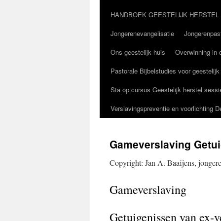
HANDBOEK GEESTELIJK HERSTEL
Jongerenevangelisatie
Jongerenpast
Ons geestelijk huis
Overwinning in d
Pastorale Bijbelstudies voor geestelijk
Sta op cursus Geestelijk herstel sessi
Verslavingspreventie en voorlichting 
Gameverslaving Getui
Copyright: Jan A. Baaijens, jonger
Gameverslaving
Getuigenissen van ex-v