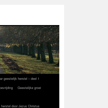
eestelijk herstel – deel 1
bevrijding
Geestelijke groei
 herstel door Jezus Christus