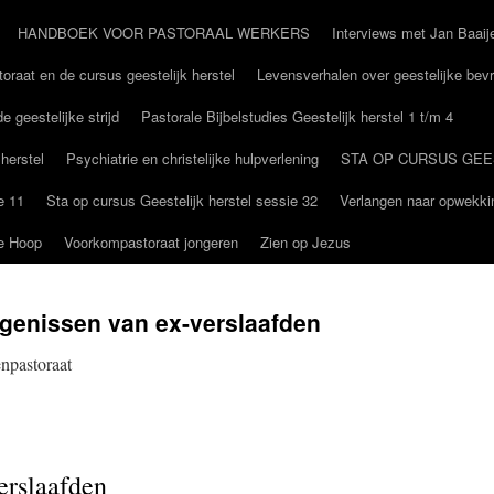
HANDBOEK VOOR PASTORAAL WERKERS
Interviews met Jan Baaij
oraat en de cursus geestelijk herstel
Levensverhalen over geestelijke bevr
e geestelijke strijd
Pastorale Bijbelstudies Geestelijk herstel 1 t/m 4
 herstel
Psychiatrie en christelijke hulpverlening
STA OP CURSUS GEE
e 11
Sta op cursus Geestelijk herstel sessie 32
Verlangen naar opwekki
De Hoop
Voorkompastoraat jongeren
Zien op Jezus
genissen van ex-verslaafden
enpastoraat
erslaafden