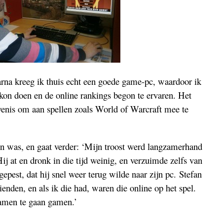
arna kreeg ik thuis echt een goede game-pc, waardoor ik
kon doen en de online rankings begon te ervaren. Het
venis om aan spellen zoals World of Warcraft mee te
in was, en gaat verder: ‘Mijn troost werd langzamerhand
j at en dronk in die tijd weinig, en verzuimde zelfs van
epest, dat hij snel weer terug wilde naar zijn pc. Stefan
rienden, en als ik die had, waren die online op het spel.
samen te gaan gamen.’