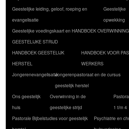
Geestelijke leiding, geloof, roeping en
Geestelijke
evangelisatie
opwekking
Geestelijke voedingskaart en HANDBOEK OVERWINNING
GEESTELIJKE STRIJD
HANDBOEK GEESTELIJK
HANDBOEK VOOR PA
HERSTEL
WERKERS
Jongerenevangelisatie
Jongerenpastoraat en de cursus
geestelijk herstel
Ons geestelijk
Overwinning in de
Pastoral
huis
geestelijke strijd
1 t/m 4
Pastorale Bijbelstudies voor geestelijk
Psychiatrie en chr