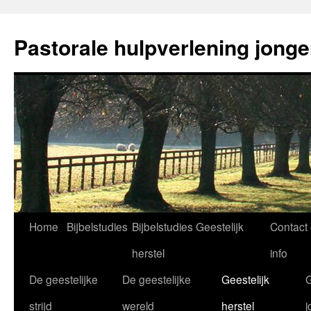
Ga
naar
Pastorale hulpverlening jong
de
inhoud
Home
Bijbelstudies
Bijbelstudies Geestelijk
Contact
herstel
info
De geestelijke
De geestelijke
Geestelijk
G
strijd
wereld
herstel
j