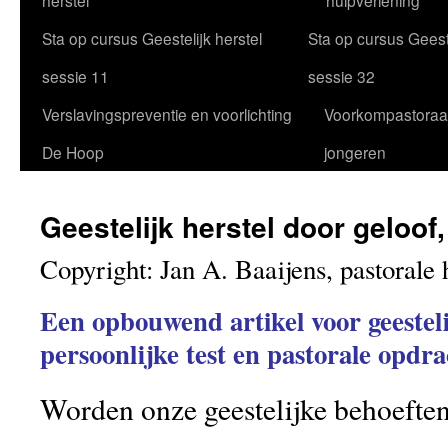
herstel
hulpverlening
Sta op cursus Geestelijk herstel
Sta op cursus Geeste
sessie 11
sessie 32
Verslavingspreventie en voorlichting
Voorkompastoraa
De Hoop
jongeren
Geestelijk herstel door geloof,
Copyright: Jan A. Baaijens, pastorale 
Een opbouwend artikel voor geesteli
persoonlijke test en pastorale opdra
Worden onze geestelijke behoefte