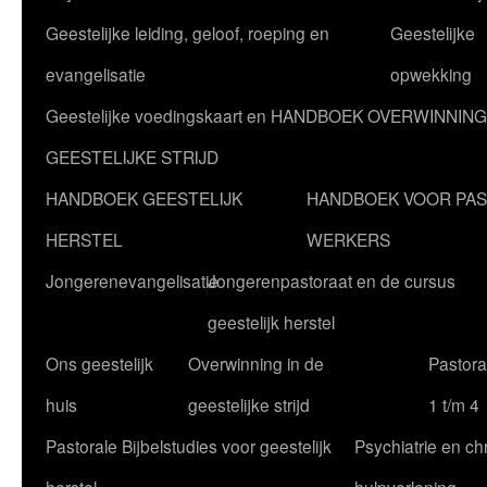
Geestelijke leiding, geloof, roeping en
Geestelijke
evangelisatie
opwekking
Geestelijke voedingskaart en HANDBOEK OVERWINNING
GEESTELIJKE STRIJD
HANDBOEK GEESTELIJK
HANDBOEK VOOR PA
HERSTEL
WERKERS
Jongerenevangelisatie
Jongerenpastoraat en de cursus
geestelijk herstel
Ons geestelijk
Overwinning in de
Pastoral
huis
geestelijke strijd
1 t/m 4
Pastorale Bijbelstudies voor geestelijk
Psychiatrie en chr