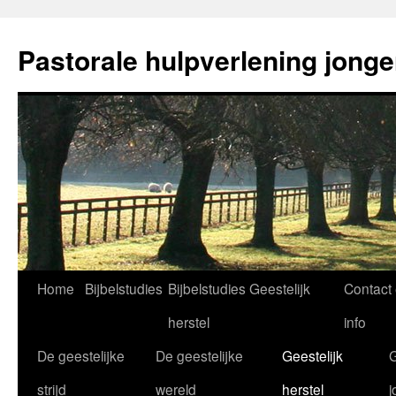
Ga
naar
Pastorale hulpverlening jong
de
inhoud
Home
Bijbelstudies
Bijbelstudies Geestelijk
Contact
herstel
info
De geestelijke
De geestelijke
Geestelijk
G
strijd
wereld
herstel
j