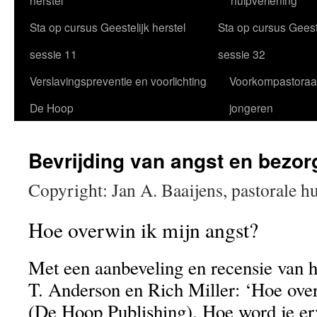
herstel
hulpverlening
Sta op cursus Geestelijk herstel
Sta op cursus Geeste
sessie 11
sessie 32
Verslavingspreventie en voorlichting
Voorkompastoraa
De Hoop
jongeren
Bevrijding van angst en bezor
Copyright: Jan A. Baaijens, pastorale h
Hoe overwin ik mijn angst?
Met een aanbeveling en recensie van h
T. Anderson en Rich Miller: ‘Hoe ove
(De Hoop Publishing). Hoe word je er