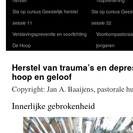
herstel
hulpverlening
Sta op cursus Geestelijk herstel
Sta op cursus Geeste
sessie 11
sessie 32
Verslavingspreventie en voorlichting
Voorkompastoraa
De Hoop
jongeren
Herstel van trauma’s en depres
hoop en geloof
Copyright: Jan A. Baaijens, pastorale h
Innerlijke gebrokenheid