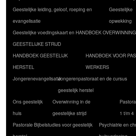
Geestelijke leiding, geloof, roeping en
Geestelijke
evangelisatie
opwekking
Geestelijke voedingskaart en HANDBOEK OVERWINNING
GEESTELIJKE STRIJD
HANDBOEK GEESTELIJK
HANDBOEK VOOR PA
HERSTEL
WERKERS
Jongerenevangelisatie
Jongerenpastoraat en de cursus
geestelijk herstel
Ons geestelijk
Overwinning in de
Pastoral
huis
geestelijke strijd
1 t/m 4
Pastorale Bijbelstudies voor geestelijk
Psychiatrie en chr