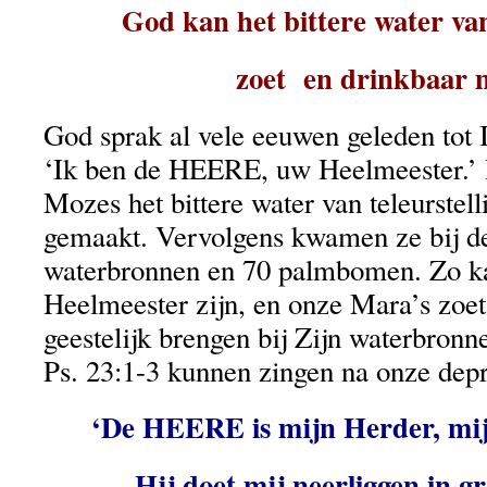
God kan het bittere water van
zoet en drinkbaar 
God sprak al vele eeuwen geleden tot I
‘Ik ben de HEERE, uw Heelmeester.’ H
Mozes het bittere water van teleurstell
gemaakt. Vervolgens kwamen ze bij d
waterbronnen en 70 palmbomen. Zo k
Heelmeester zijn, en onze Mara’s zoe
geestelijk brengen bij Zijn waterbronn
Ps. 23:1-3 kunnen zingen na onze depr
‘De HEERE is mijn Herder, mij 
Hij doet mij neerliggen in g