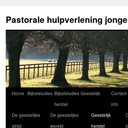
Ga
naar
Pastorale hulpverlening jong
de
inhoud
Home
Bijbelstudies
Bijbelstudies Geestelijk
Contact
herstel
info
De geestelijke
De geestelijke
Geestelijk
G
strijd
wereld
herstel
j